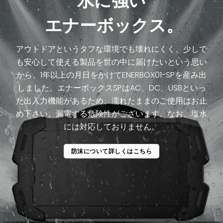
水に強い
エナーボックス。
アウトドアというタフな環境でも壊れにくく、少しで
も安心して使える製品を世の中に届けたいという思い
から、1年以上の月日をかけてENERBOX01-SPを産み出
しました。エナーボックスSPはAC、DC、USBといっ
た出入力機能があるため、濡れたままのご使用はお止
め下さい。漏電する危険性がございます。なお、塩水
には対応しておりません。
防沫について詳しくはこちら