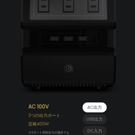
AC 100V
AC出力
3つの出力ポート
USB出力
定格400W
DC入力
※3ポート同時出力の場合でも