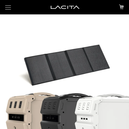
ス
キ
ッ
プ