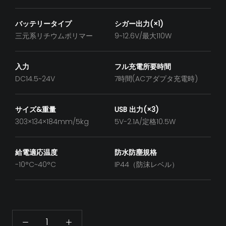
バッテリータイプ
シガー出力(×1)
三元系リチウムポリマー
9~12.6V/最大110W
入力
フル充電所要時間
DC14.5~24V
7時間(ACアダプタ充電時)
サイズ&重量
USB 出力(×3)
303×134×184mm/5kg
5V-2.1A/定格10.5W
給電適応温度
防水防塵規格
-10°C~40°C
IP44（防沫レベル）