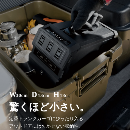
W
D
H
30cm
13cm
18cm
驚くほど小さい。
定番トランクカーゴにぴったり入る
アウトドアには欠かせない収納性。