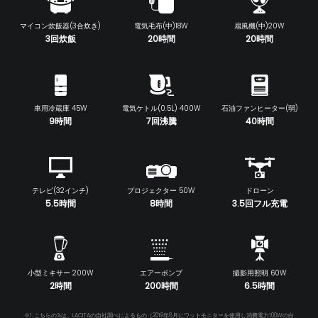
マイコン炊飯器(3合炊き)
電気毛布(中)18W
扇風機(中)20W
3回炊飯
20時間
20時間
車用冷蔵庫 45W
電気ケトル(0.5L) 400W
石油ファンヒーター(弱)
9時間
7回沸騰
40時間
テレビ(32インチ)
プロジェクター 50W
ドローン
5.5時間
8時間
3.5回フル充電
小型ミキサー 200W
エアーポンプ
撮影用照明 60W
2時間
200時間
6.5時間
※1. こちらの%は、LACITAの自社調べによるもの（2019年8月にワットモニターを使用し消費電力100Wの白